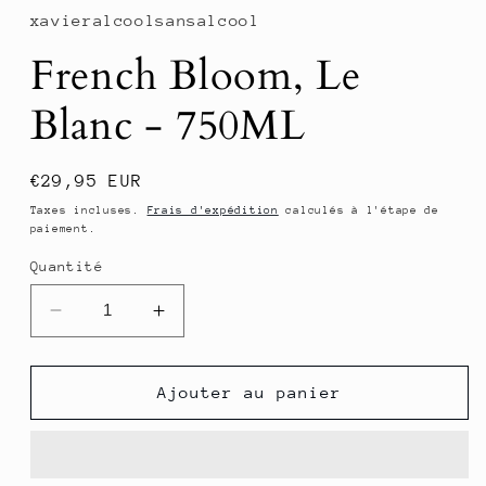
fenêtre
xavieralcoolsansalcool
modale
French Bloom, Le
Blanc - 750ML
Prix
€29,95 EUR
habituel
Taxes incluses.
Frais d'expédition
calculés à l'étape de
paiement.
Quantité
Réduire
Augmenter
la
la
quantité
quantité
de
de
Ajouter au panier
French
French
Bloom,
Bloom,
Le
Le